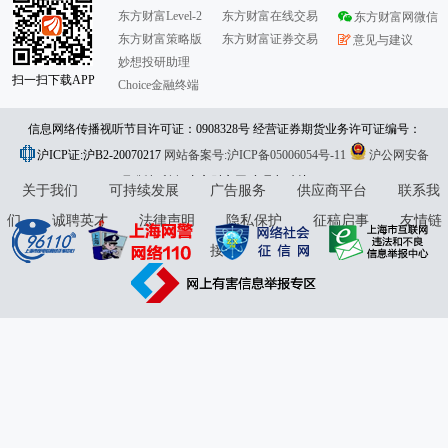
东方财富Level-2
东方财富在线交易
东方财富网微信
东方财富策略版
东方财富证券交易
意见与建议
妙想投研助理
扫一扫下载APP
Choice金融终端
信息网络传播视听节目许可证：0908328号 经营证券期货业务许可证编号：
沪ICP证:沪B2-20070217
913101046312860336 违法和不良信息举报:021-61278686 举报邮箱：
网站备案号:沪ICP备05006054号-11
沪公网安备
31010402000120号
版权所有:东方财富网
jubao@eastmoney.com
意见与建议:4000300059/952500
关于我们
可持续发展
广告服务
供应商平台
联系我
们
诚聘英才
法律声明
隐私保护
征稿启事
友情链
接