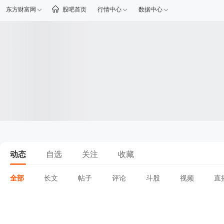
东方财富网
股吧首页
行情中心
数据中心
动态
自选
关注
收藏
全部
长文
帖子
评论
斗股
视频
直