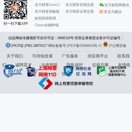
东方财富Level-2
东方财富在线交易
东方财富网微信
东方财富策略版
东方财富证券交易
意见与建议
妙想投研助理
扫一扫下载APP
Choice金融终端
信息网络传播视听节目许可证：0908328号 经营证券期货业务许可证编号：
沪ICP证:沪B2-20070217
913101046312860336 违法和不良信息举报:021-61278686 举报邮箱：
网站备案号:沪ICP备05006054号-11
沪公网安备
31010402000120号
版权所有:东方财富网
jubao@eastmoney.com
意见与建议:4000300059/952500
关于我们
可持续发展
广告服务
供应商平台
联系我
们
诚聘英才
法律声明
隐私保护
征稿启事
友情链
接