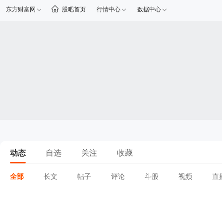
东方财富网
股吧首页
行情中心
数据中心
动态
自选
关注
收藏
全部
长文
帖子
评论
斗股
视频
直