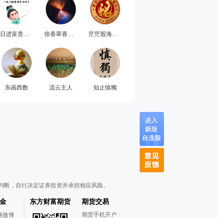
日进富贵地钱串子
徐香翠香修文
茫茫股海的交易人
东函西数
流云主人
知止慎獨
判断，自行决定证券投资并承担相应风险。
金
东方财富期货
期货交易
期货手机开户
网微博