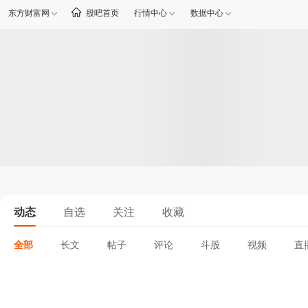
东方财富网
股吧首页
行情中心
数据中心
动态
自选
关注
收藏
全部
长文
帖子
评论
斗股
视频
直