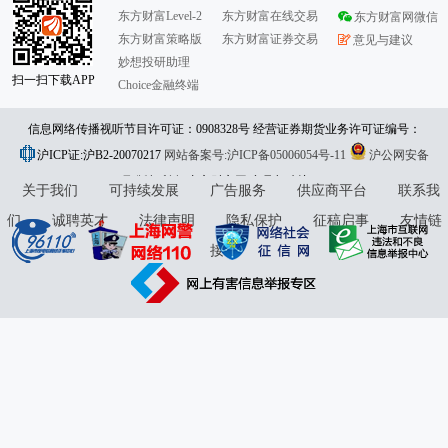
东方财富Level-2
东方财富在线交易
东方财富网微信
东方财富策略版
东方财富证券交易
意见与建议
妙想投研助理
扫一扫下载APP
Choice金融终端
信息网络传播视听节目许可证：0908328号 经营证券期货业务许可证编号：
沪ICP证:沪B2-20070217
913101046312860336 违法和不良信息举报:021-61278686 举报邮箱：
网站备案号:沪ICP备05006054号-11
沪公网安备
31010402000120号
版权所有:东方财富网
jubao@eastmoney.com
意见与建议:4000300059/952500
关于我们
可持续发展
广告服务
供应商平台
联系我
们
诚聘英才
法律声明
隐私保护
征稿启事
友情链
接