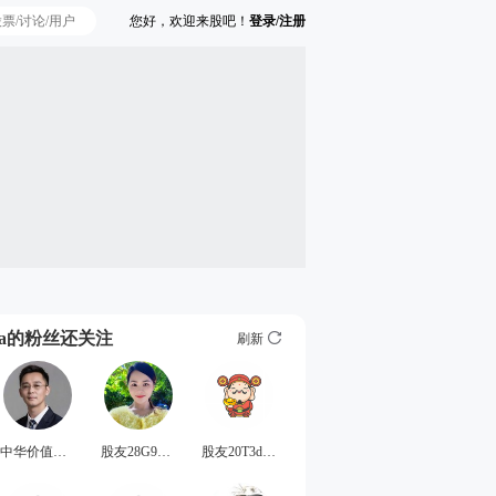
您好，欢迎来股吧！
登录/注册
Ta的粉丝还关注
刷新
中华价值CEO
股友28G99816q6
股友20T3d96810