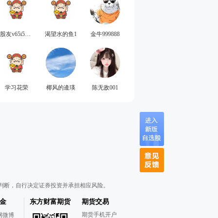
股友v65i550978
渴望水的鱼1
金牛999888
学习花荣
椰风的逄瑛
陈无敌001
判断，自行决定证券投资并承担相应风险。
金
东方财富期货
期货交易
期货手机开户
网微博