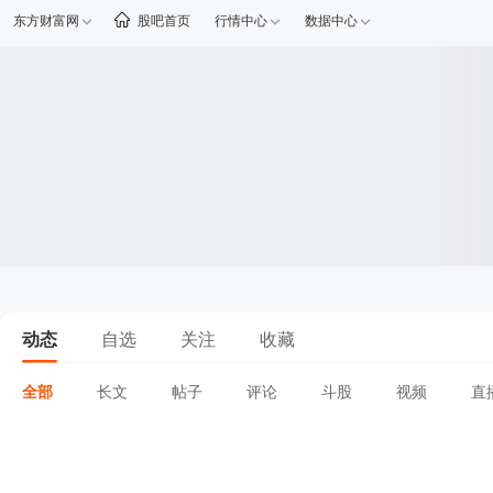
东方财富网
股吧首页
行情中心
数据中心
动态
自选
关注
收藏
全部
长文
帖子
评论
斗股
视频
直