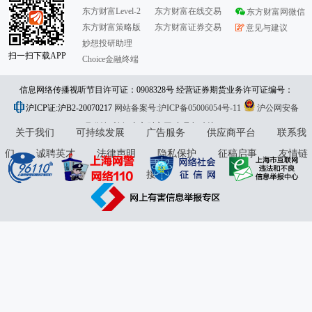
东方财富Level-2
东方财富在线交易
东方财富网微信
东方财富策略版
东方财富证券交易
意见与建议
妙想投研助理
扫一扫下载APP
Choice金融终端
信息网络传播视听节目许可证：0908328号 经营证券期货业务许可证编号：
沪ICP证:沪B2-20070217
913101046312860336 违法和不良信息举报:021-61278686 举报邮箱：
网站备案号:沪ICP备05006054号-11
沪公网安备
31010402000120号
版权所有:东方财富网
jubao@eastmoney.com
意见与建议:4000300059/952500
关于我们
可持续发展
广告服务
供应商平台
联系我
们
诚聘英才
法律声明
隐私保护
征稿启事
友情链
接