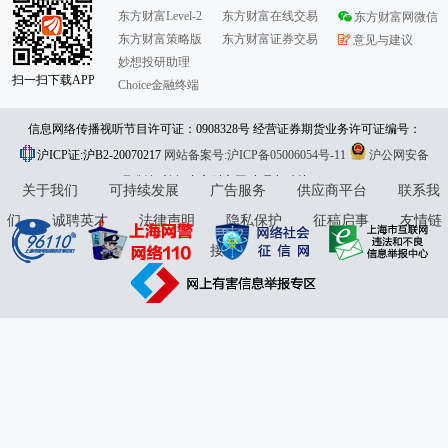
东方财富Level-2
东方财富在线交易
东方财富网微信
东方财富策略版
东方财富证券交易
意见与建议
妙想投研助理
扫一扫下载APP
Choice金融终端
信息网络传播视听节目许可证：0908328号 经营证券期货业务许可证编号：
沪ICP证:沪B2-20070217
913101046312860336 违法和不良信息举报:021-61278686 举报邮箱：
网站备案号:沪ICP备05006054号-11
沪公网安备
31010402000120号
版权所有:东方财富网
jubao@eastmoney.com
意见与建议:4000300059/952500
关于我们
可持续发展
广告服务
供应商平台
联系我
们
诚聘英才
法律声明
隐私保护
征稿启事
友情链
接