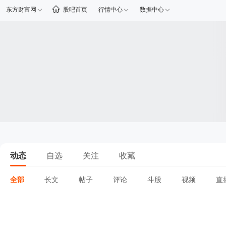
东方财富网
股吧首页
行情中心
数据中心
动态
自选
关注
收藏
全部
长文
帖子
评论
斗股
视频
直