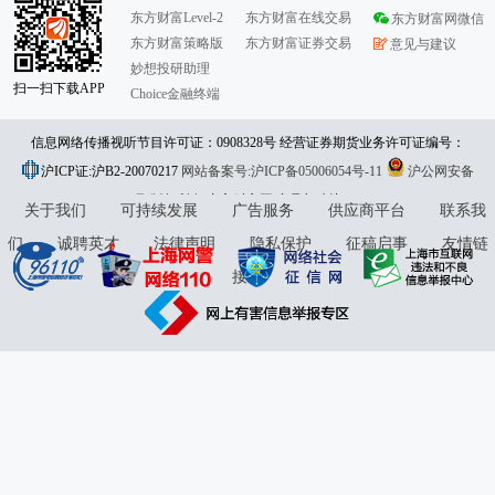
东方财富Level-2
东方财富在线交易
东方财富网微信
东方财富策略版
东方财富证券交易
意见与建议
妙想投研助理
扫一扫下载APP
Choice金融终端
信息网络传播视听节目许可证：0908328号 经营证券期货业务许可证编号：
沪ICP证:沪B2-20070217
913101046312860336 违法和不良信息举报:021-61278686 举报邮箱：
网站备案号:沪ICP备05006054号-11
沪公网安备
31010402000120号
版权所有:东方财富网
jubao@eastmoney.com
意见与建议:4000300059/952500
关于我们
可持续发展
广告服务
供应商平台
联系我
们
诚聘英才
法律声明
隐私保护
征稿启事
友情链
接