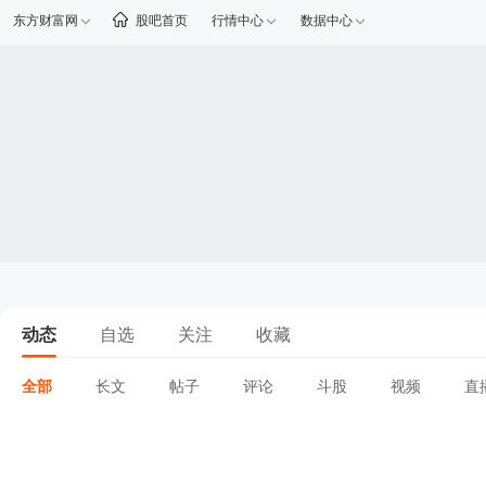
东方财富网
股吧首页
行情中心
数据中心
动态
自选
关注
收藏
全部
长文
帖子
评论
斗股
视频
直