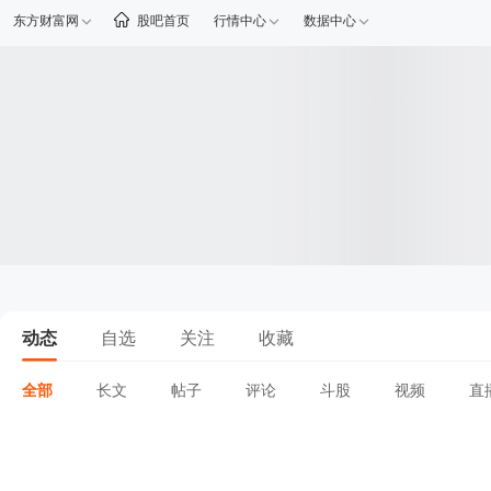
东方财富网
股吧首页
行情中心
数据中心
动态
自选
关注
收藏
全部
长文
帖子
评论
斗股
视频
直