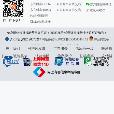
东方财富Level-2
东方财富在线交易
东方财富网微信
东方财富策略版
东方财富证券交易
意见与建议
妙想投研助理
扫一扫下载APP
Choice金融终端
信息网络传播视听节目许可证：0908328号 经营证券期货业务许可证编号：
沪ICP证:沪B2-20070217
913101046312860336 违法和不良信息举报:021-61278686 举报邮箱：
网站备案号:沪ICP备05006054号-11
沪公网安备
31010402000120号
版权所有:东方财富网
jubao@eastmoney.com
意见与建议:4000300059/952500
关于我们
可持续发展
广告服务
供应商平台
联系我
们
诚聘英才
法律声明
隐私保护
征稿启事
友情链
接