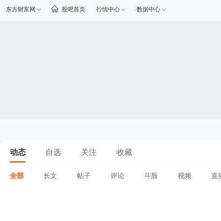
东方财富网
股吧首页
行情中心
数据中心
动态
自选
关注
收藏
全部
长文
帖子
评论
斗股
视频
直