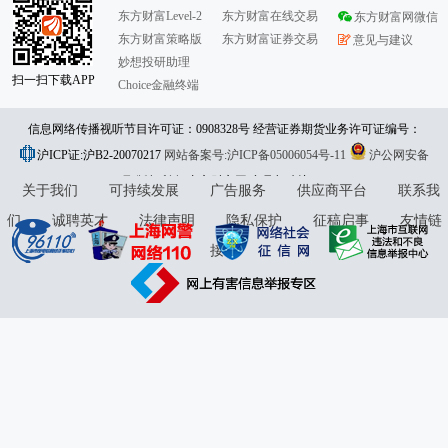
东方财富Level-2
东方财富在线交易
东方财富网微信
东方财富策略版
东方财富证券交易
意见与建议
妙想投研助理
扫一扫下载APP
Choice金融终端
信息网络传播视听节目许可证：0908328号 经营证券期货业务许可证编号：
沪ICP证:沪B2-20070217
913101046312860336 违法和不良信息举报:021-61278686 举报邮箱：
网站备案号:沪ICP备05006054号-11
沪公网安备
31010402000120号
版权所有:东方财富网
jubao@eastmoney.com
意见与建议:4000300059/952500
关于我们
可持续发展
广告服务
供应商平台
联系我
们
诚聘英才
法律声明
隐私保护
征稿启事
友情链
接