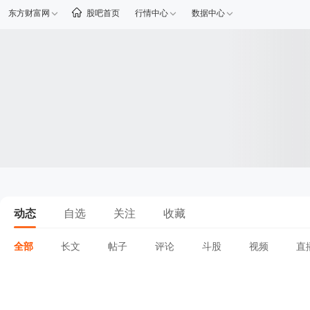
东方财富网
股吧首页
行情中心
数据中心
动态
自选
关注
收藏
全部
长文
帖子
评论
斗股
视频
直