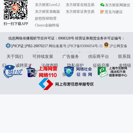
东方财富Level-2
东方财富在线交易
东方财富网微信
东方财富策略版
东方财富证券交易
意见与建议
妙想投研助理
扫一扫下载APP
Choice金融终端
信息网络传播视听节目许可证：0908328号 经营证券期货业务许可证编号：
沪ICP证:沪B2-20070217
913101046312860336 违法和不良信息举报:021-61278686 举报邮箱：
网站备案号:沪ICP备05006054号-11
沪公网安备
31010402000120号
版权所有:东方财富网
jubao@eastmoney.com
意见与建议:4000300059/952500
关于我们
可持续发展
广告服务
供应商平台
联系我
们
诚聘英才
法律声明
隐私保护
征稿启事
友情链
接