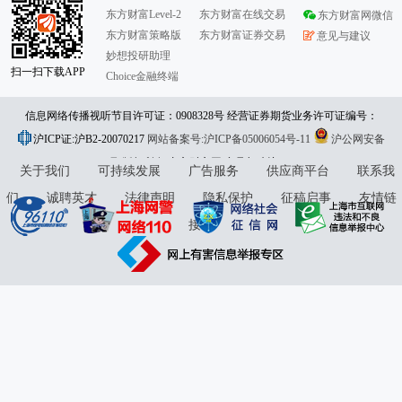
东方财富Level-2
东方财富在线交易
东方财富网微信
东方财富策略版
东方财富证券交易
意见与建议
妙想投研助理
扫一扫下载APP
Choice金融终端
信息网络传播视听节目许可证：0908328号 经营证券期货业务许可证编号：
沪ICP证:沪B2-20070217
913101046312860336 违法和不良信息举报:021-61278686 举报邮箱：
网站备案号:沪ICP备05006054号-11
沪公网安备
31010402000120号
版权所有:东方财富网
jubao@eastmoney.com
意见与建议:4000300059/952500
关于我们
可持续发展
广告服务
供应商平台
联系我
们
诚聘英才
法律声明
隐私保护
征稿启事
友情链
接