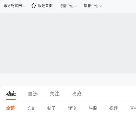
东方财富网
股吧首页
行情中心
数据中心
动态
自选
关注
收藏
全部
长文
帖子
评论
斗股
视频
直