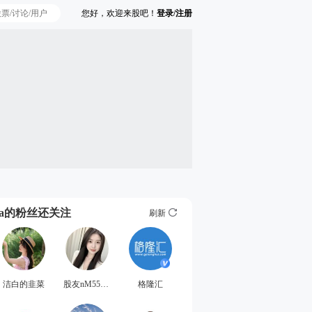
您好，欢迎来股吧！
登录/注册
Ta的粉丝还关注
刷新
洁白的韭菜
股友nM55327288
格隆汇