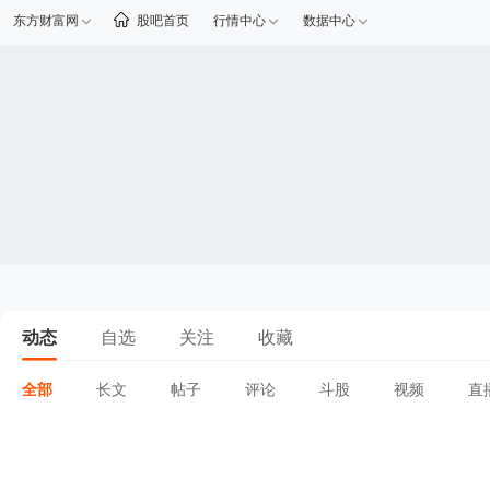
东方财富网
股吧首页
行情中心
数据中心
动态
自选
关注
收藏
全部
长文
帖子
评论
斗股
视频
直