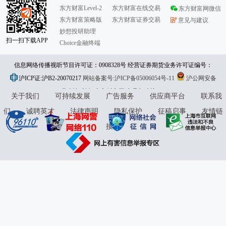
东方财富Level-2
东方财富在线交易
东方财富网微信
东方财富策略版
东方财富证券交易
意见与建议
妙想投研助理
扫一扫下载APP
Choice金融终端
信息网络传播视听节目许可证：0908328号 经营证券期货业务许可证编号：
沪ICP证:沪B2-20070217
913101046312860336 违法和不良信息举报:021-61278686 举报邮箱：
网站备案号:沪ICP备05006054号-11
沪公网安备
31010402000120号
版权所有:东方财富网
jubao@eastmoney.com
意见与建议:4000300059/952500
关于我们
可持续发展
广告服务
供应商平台
联系我
们
诚聘英才
法律声明
隐私保护
征稿启事
友情链
接