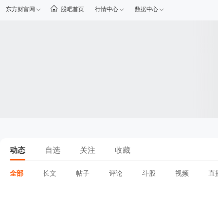
东方财富网
股吧首页
行情中心
数据中心
动态
自选
关注
收藏
全部
长文
帖子
评论
斗股
视频
直