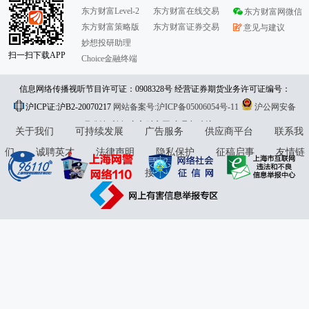
东方财富Level-2
东方财富在线交易
东方财富网微信
东方财富策略版
东方财富证券交易
意见与建议
妙想投研助理
扫一扫下载APP
Choice金融终端
信息网络传播视听节目许可证：0908328号 经营证券期货业务许可证编号：
沪ICP证:沪B2-20070217
913101046312860336 违法和不良信息举报:021-61278686 举报邮箱：
网站备案号:沪ICP备05006054号-11
沪公网安备
31010402000120号
版权所有:东方财富网
jubao@eastmoney.com
意见与建议:4000300059/952500
关于我们
可持续发展
广告服务
供应商平台
联系我
们
诚聘英才
法律声明
隐私保护
征稿启事
友情链
接