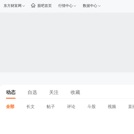
东方财富网
股吧首页
行情中心
数据中心
动态
自选
关注
收藏
全部
长文
帖子
评论
斗股
视频
直