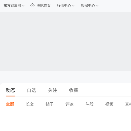
东方财富网
股吧首页
行情中心
数据中心
动态
自选
关注
收藏
全部
长文
帖子
评论
斗股
视频
直