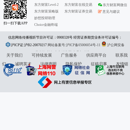
东方财富Level-2
东方财富在线交易
东方财富网微信
东方财富策略版
东方财富证券交易
意见与建议
妙想投研助理
扫一扫下载APP
Choice金融终端
信息网络传播视听节目许可证：0908328号 经营证券期货业务许可证编号：
沪ICP证:沪B2-20070217
913101046312860336 违法和不良信息举报:021-61278686 举报邮箱：
网站备案号:沪ICP备05006054号-11
沪公网安备
31010402000120号
版权所有:东方财富网
jubao@eastmoney.com
意见与建议:4000300059/952500
关于我们
可持续发展
广告服务
供应商平台
联系我
们
诚聘英才
法律声明
隐私保护
征稿启事
友情链
接