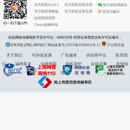
东方财富Level-2
东方财富在线交易
东方财富网微信
东方财富策略版
东方财富证券交易
意见与建议
妙想投研助理
扫一扫下载APP
Choice金融终端
信息网络传播视听节目许可证：0908328号 经营证券期货业务许可证编号：
沪ICP证:沪B2-20070217
913101046312860336 违法和不良信息举报:021-61278686 举报邮箱：
网站备案号:沪ICP备05006054号-11
沪公网安备
31010402000120号
版权所有:东方财富网
jubao@eastmoney.com
意见与建议:4000300059/952500
关于我们
可持续发展
广告服务
供应商平台
联系我
们
诚聘英才
法律声明
隐私保护
征稿启事
友情链
接