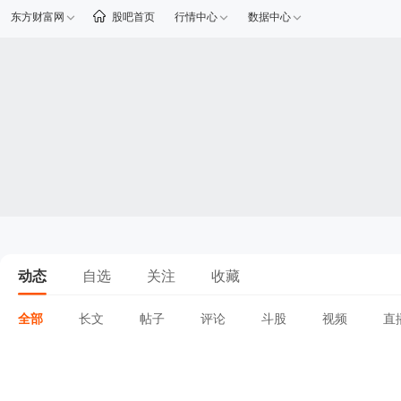
东方财富网
股吧首页
行情中心
数据中心
动态
自选
关注
收藏
全部
长文
帖子
评论
斗股
视频
直