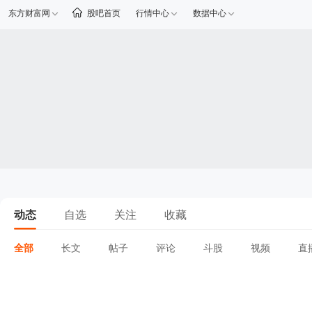
东方财富网
股吧首页
行情中心
数据中心
动态
自选
关注
收藏
全部
长文
帖子
评论
斗股
视频
直