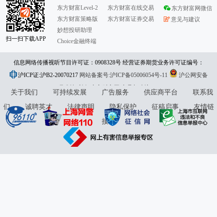
东方财富Level-2
东方财富在线交易
东方财富网微信
东方财富策略版
东方财富证券交易
意见与建议
妙想投研助理
扫一扫下载APP
Choice金融终端
信息网络传播视听节目许可证：0908328号 经营证券期货业务许可证编号：
沪ICP证:沪B2-20070217
913101046312860336 违法和不良信息举报:021-61278686 举报邮箱：
网站备案号:沪ICP备05006054号-11
沪公网安备
31010402000120号
版权所有:东方财富网
jubao@eastmoney.com
意见与建议:4000300059/952500
关于我们
可持续发展
广告服务
供应商平台
联系我
们
诚聘英才
法律声明
隐私保护
征稿启事
友情链
接