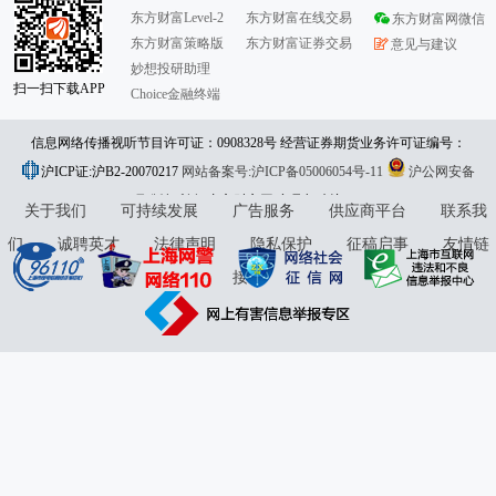
东方财富Level-2
东方财富在线交易
东方财富网微信
东方财富策略版
东方财富证券交易
意见与建议
妙想投研助理
扫一扫下载APP
Choice金融终端
信息网络传播视听节目许可证：0908328号 经营证券期货业务许可证编号：
沪ICP证:沪B2-20070217
913101046312860336 违法和不良信息举报:021-61278686 举报邮箱：
网站备案号:沪ICP备05006054号-11
沪公网安备
31010402000120号
版权所有:东方财富网
jubao@eastmoney.com
意见与建议:4000300059/952500
关于我们
可持续发展
广告服务
供应商平台
联系我
们
诚聘英才
法律声明
隐私保护
征稿启事
友情链
接