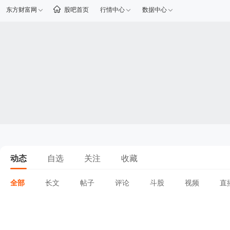
东方财富网
股吧首页
行情中心
数据中心
动态
自选
关注
收藏
全部
长文
帖子
评论
斗股
视频
直