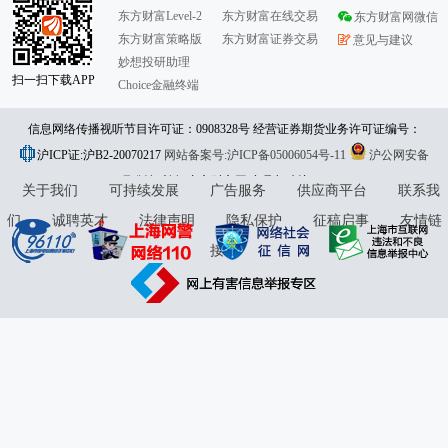
东方财富Level-2
东方财富在线交易
东方财富网微信
东方财富策略版
东方财富证券交易
意见与建议
妙想投研助理
扫一扫下载APP
Choice金融终端
信息网络传播视听节目许可证：0908328号 经营证券期货业务许可证编号：
沪ICP证:沪B2-20070217
913101046312860336 违法和不良信息举报:021-61278686 举报邮箱：
网站备案号:沪ICP备05006054号-11
沪公网安备
31010402000120号
版权所有:东方财富网
jubao@eastmoney.com
意见与建议:4000300059/952500
关于我们
可持续发展
广告服务
供应商平台
联系我
们
诚聘英才
法律声明
隐私保护
征稿启事
友情链
接