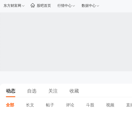
东方财富网
股吧首页
行情中心
数据中心
动态
自选
关注
收藏
全部
长文
帖子
评论
斗股
视频
直