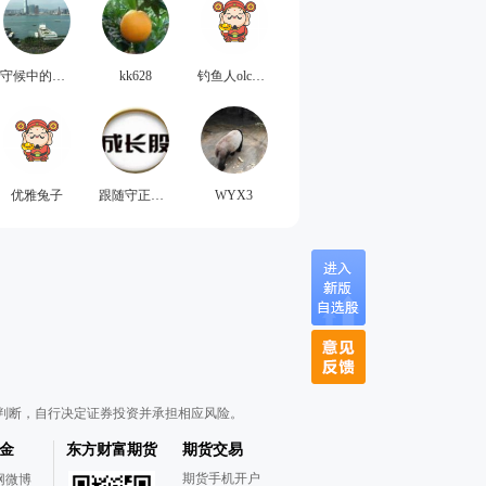
守候中的价值
kk628
钓鱼人olcwkx
优雅兔子
跟随守正出奇
WYX3
判断，自行决定证券投资并承担相应风险。
金
东方财富期货
期货交易
期货手机开户
网微博