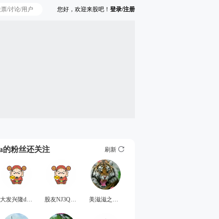
您好，欢迎来股吧！
登录/注册
Ta的粉丝还关注
刷新
大发兴隆de夏雪宜
股友NJ3Q7F5973
美滋滋之伯纳德