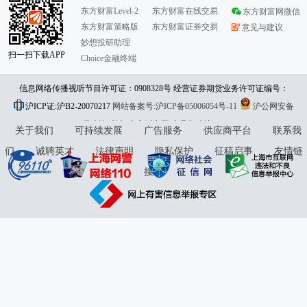
东方财富Level-2
东方财富在线交易
东方财富网微信
东方财富策略版
东方财富证券交易
意见与建议
妙想投研助理
扫一扫下载APP
Choice金融终端
信息网络传播视听节目许可证：0908328号 经营证券期货业务许可证编号：
沪ICP证:沪B2-20070217
913101046312860336 违法和不良信息举报:021-61278686 举报邮箱：
网站备案号:沪ICP备05006054号-11
沪公网安备
31010402000120号
版权所有:东方财富网
jubao@eastmoney.com
意见与建议:4000300059/952500
关于我们
可持续发展
广告服务
供应商平台
联系我
们
诚聘英才
法律声明
隐私保护
征稿启事
友情链
接