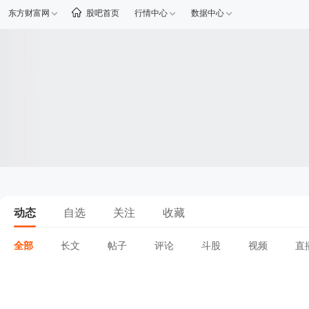
东方财富网
股吧首页
行情中心
数据中心
动态
自选
关注
收藏
全部
长文
帖子
评论
斗股
视频
直