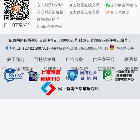
东方财富Level-2
东方财富在线交易
东方财富网微信
东方财富策略版
东方财富证券交易
意见与建议
妙想投研助理
扫一扫下载APP
Choice金融终端
信息网络传播视听节目许可证：0908328号 经营证券期货业务许可证编号：
沪ICP证:沪B2-20070217
913101046312860336 违法和不良信息举报:021-61278686 举报邮箱：
网站备案号:沪ICP备05006054号-11
沪公网安备
31010402000120号
版权所有:东方财富网
jubao@eastmoney.com
意见与建议:4000300059/952500
关于我们
可持续发展
广告服务
供应商平台
联系我
们
诚聘英才
法律声明
隐私保护
征稿启事
友情链
接