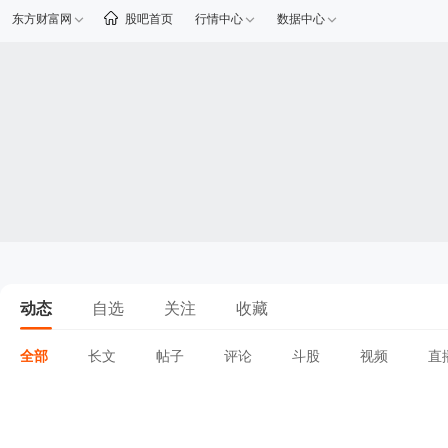
东方财富网
股吧首页
行情中心
数据中心
动态
自选
关注
收藏
全部
长文
帖子
评论
斗股
视频
直