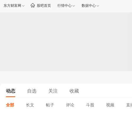
东方财富网
股吧首页
行情中心
数据中心
动态
自选
关注
收藏
全部
长文
帖子
评论
斗股
视频
直