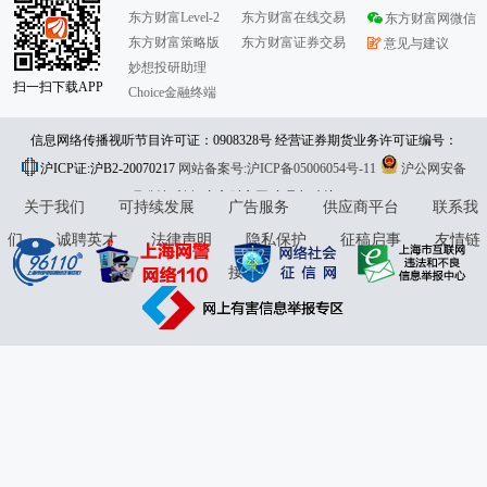
东方财富Level-2
东方财富在线交易
东方财富网微信
东方财富策略版
东方财富证券交易
意见与建议
妙想投研助理
扫一扫下载APP
Choice金融终端
信息网络传播视听节目许可证：0908328号 经营证券期货业务许可证编号：
沪ICP证:沪B2-20070217
913101046312860336 违法和不良信息举报:021-61278686 举报邮箱：
网站备案号:沪ICP备05006054号-11
沪公网安备
31010402000120号
版权所有:东方财富网
jubao@eastmoney.com
意见与建议:4000300059/952500
关于我们
可持续发展
广告服务
供应商平台
联系我
们
诚聘英才
法律声明
隐私保护
征稿启事
友情链
接