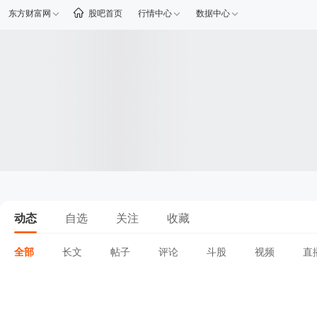
东方财富网
股吧首页
行情中心
数据中心
动态
自选
关注
收藏
全部
长文
帖子
评论
斗股
视频
直