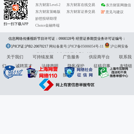
东方财富Level-2
东方财富在线交易
东方财富网微信
东方财富策略版
东方财富证券交易
意见与建议
妙想投研助理
扫一扫下载APP
Choice金融终端
信息网络传播视听节目许可证：0908328号 经营证券期货业务许可证编号：
沪ICP证:沪B2-20070217
913101046312860336 违法和不良信息举报:021-61278686 举报邮箱：
网站备案号:沪ICP备05006054号-11
沪公网安备
31010402000120号
版权所有:东方财富网
jubao@eastmoney.com
意见与建议:4000300059/952500
关于我们
可持续发展
广告服务
供应商平台
联系我
们
诚聘英才
法律声明
隐私保护
征稿启事
友情链
接