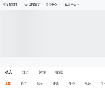
东方财富网
股吧首页
行情中心
数据中心
动态
自选
关注
收藏
全部
长文
帖子
评论
斗股
视频
直