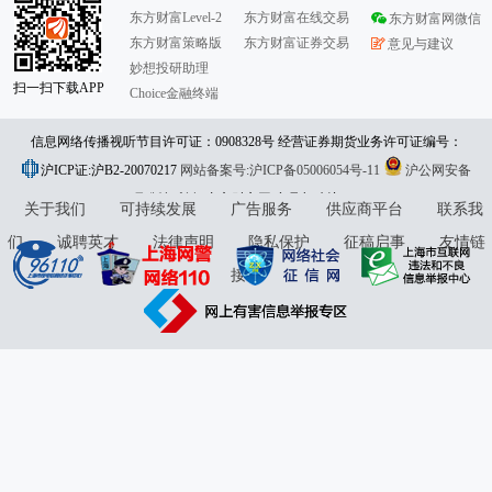
东方财富Level-2
东方财富在线交易
东方财富网微信
东方财富策略版
东方财富证券交易
意见与建议
妙想投研助理
扫一扫下载APP
Choice金融终端
信息网络传播视听节目许可证：0908328号 经营证券期货业务许可证编号：
沪ICP证:沪B2-20070217
913101046312860336 违法和不良信息举报:021-61278686 举报邮箱：
网站备案号:沪ICP备05006054号-11
沪公网安备
31010402000120号
版权所有:东方财富网
jubao@eastmoney.com
意见与建议:4000300059/952500
关于我们
可持续发展
广告服务
供应商平台
联系我
们
诚聘英才
法律声明
隐私保护
征稿启事
友情链
接