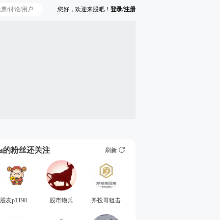
您好，欢迎来股吧！
登录/注册
Ta的粉丝还关注
刷新
股友p1T9880566
股市炮兵
斧投哥狙击