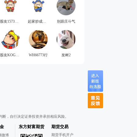
股友1573G3F602
起家炒成白手
别跟庄斗气
股友KOGnJ2
WH66773行
发树2
判断，自行决定证券投资并承担相应风险。
金
东方财富期货
期货交易
期货手机开户
网微博