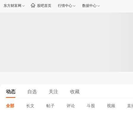
东方财富网
股吧首页
行情中心
数据中心
动态
自选
关注
收藏
全部
长文
帖子
评论
斗股
视频
直