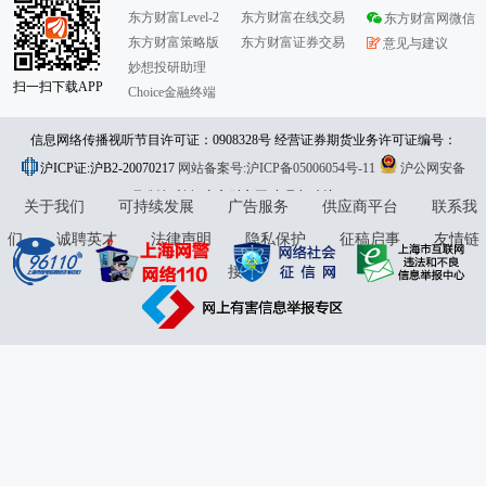
东方财富Level-2
东方财富在线交易
东方财富网微信
东方财富策略版
东方财富证券交易
意见与建议
妙想投研助理
扫一扫下载APP
Choice金融终端
信息网络传播视听节目许可证：0908328号 经营证券期货业务许可证编号：
沪ICP证:沪B2-20070217
913101046312860336 违法和不良信息举报:021-61278686 举报邮箱：
网站备案号:沪ICP备05006054号-11
沪公网安备
31010402000120号
版权所有:东方财富网
jubao@eastmoney.com
意见与建议:4000300059/952500
关于我们
可持续发展
广告服务
供应商平台
联系我
们
诚聘英才
法律声明
隐私保护
征稿启事
友情链
接