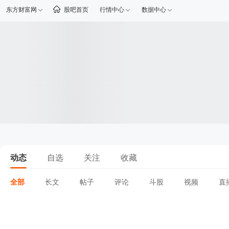
东方财富网
股吧首页
行情中心
数据中心
动态
自选
关注
收藏
全部
长文
帖子
评论
斗股
视频
直