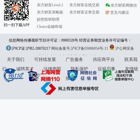
东方财富Level-2
东方财富在线交易
东方财富网微信
东方财富策略版
东方财富证券交易
意见与建议
妙想投研助理
扫一扫下载APP
Choice金融终端
信息网络传播视听节目许可证：0908328号 经营证券期货业务许可证编号：
沪ICP证:沪B2-20070217
913101046312860336 违法和不良信息举报:021-61278686 举报邮箱：
网站备案号:沪ICP备05006054号-11
沪公网安备
31010402000120号
版权所有:东方财富网
jubao@eastmoney.com
意见与建议:4000300059/952500
关于我们
可持续发展
广告服务
供应商平台
联系我
们
诚聘英才
法律声明
隐私保护
征稿启事
友情链
接