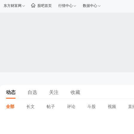
东方财富网
股吧首页
行情中心
数据中心
动态
自选
关注
收藏
全部
长文
帖子
评论
斗股
视频
直