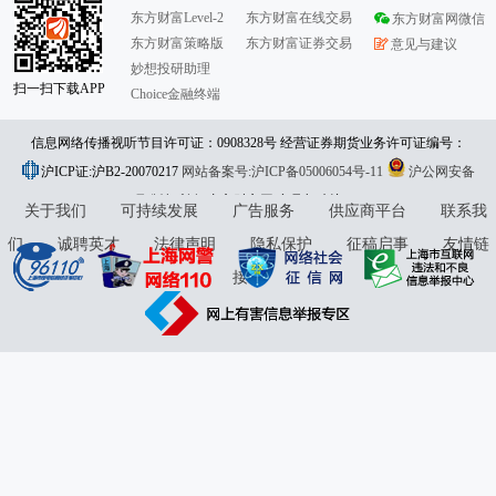
东方财富Level-2
东方财富在线交易
东方财富网微信
东方财富策略版
东方财富证券交易
意见与建议
妙想投研助理
扫一扫下载APP
Choice金融终端
信息网络传播视听节目许可证：0908328号 经营证券期货业务许可证编号：
沪ICP证:沪B2-20070217
913101046312860336 违法和不良信息举报:021-61278686 举报邮箱：
网站备案号:沪ICP备05006054号-11
沪公网安备
31010402000120号
版权所有:东方财富网
jubao@eastmoney.com
意见与建议:4000300059/952500
关于我们
可持续发展
广告服务
供应商平台
联系我
们
诚聘英才
法律声明
隐私保护
征稿启事
友情链
接