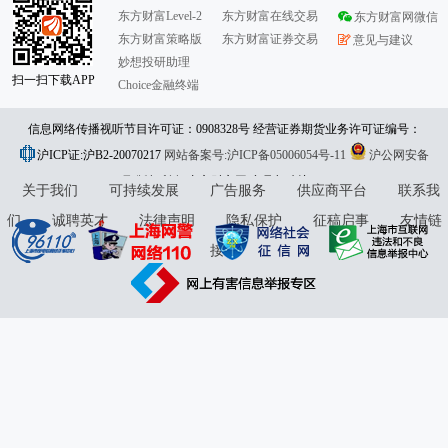
东方财富Level-2
东方财富在线交易
东方财富网微信
东方财富策略版
东方财富证券交易
意见与建议
妙想投研助理
扫一扫下载APP
Choice金融终端
信息网络传播视听节目许可证：0908328号 经营证券期货业务许可证编号：
沪ICP证:沪B2-20070217
913101046312860336 违法和不良信息举报:021-61278686 举报邮箱：
网站备案号:沪ICP备05006054号-11
沪公网安备
31010402000120号
版权所有:东方财富网
jubao@eastmoney.com
意见与建议:4000300059/952500
关于我们
可持续发展
广告服务
供应商平台
联系我
们
诚聘英才
法律声明
隐私保护
征稿启事
友情链
接