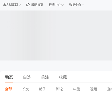
东方财富网
股吧首页
行情中心
数据中心
动态
自选
关注
收藏
全部
长文
帖子
评论
斗股
视频
直