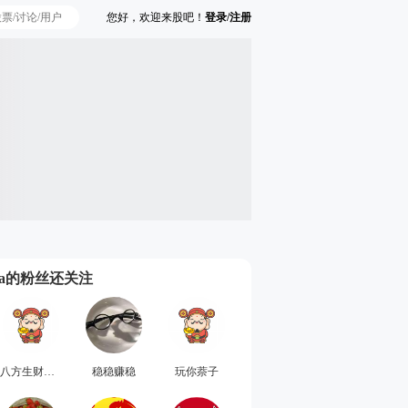
您好，欢迎来股吧！
登录/注册
Ta的粉丝还关注
八方生财地牛魔
稳稳赚稳
玩你萘子