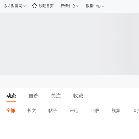
东方财富网
股吧首页
行情中心
数据中心
动态
自选
关注
收藏
全部
长文
帖子
评论
斗股
视频
直