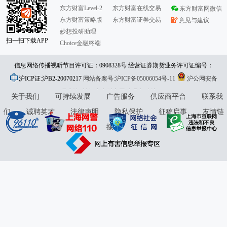
东方财富Level-2
东方财富在线交易
东方财富网微信
东方财富策略版
东方财富证券交易
意见与建议
妙想投研助理
扫一扫下载APP
Choice金融终端
信息网络传播视听节目许可证：0908328号 经营证券期货业务许可证编号：
沪ICP证:沪B2-20070217
913101046312860336 违法和不良信息举报:021-61278686 举报邮箱：
网站备案号:沪ICP备05006054号-11
沪公网安备
31010402000120号
版权所有:东方财富网
jubao@eastmoney.com
意见与建议:4000300059/952500
关于我们
可持续发展
广告服务
供应商平台
联系我
们
诚聘英才
法律声明
隐私保护
征稿启事
友情链
接