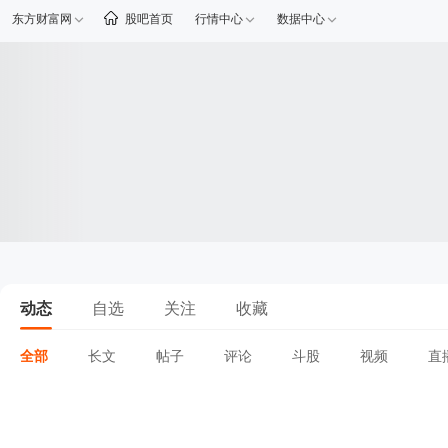
东方财富网
股吧首页
行情中心
数据中心
动态
自选
关注
收藏
全部
长文
帖子
评论
斗股
视频
直