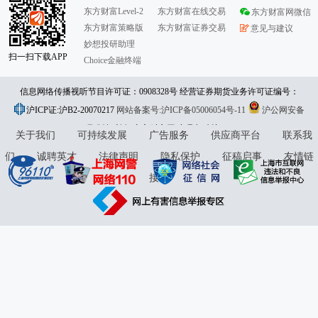
东方财富Level-2
东方财富在线交易
东方财富网微信
东方财富策略版
东方财富证券交易
意见与建议
妙想投研助理
扫一扫下载APP
Choice金融终端
信息网络传播视听节目许可证：0908328号 经营证券期货业务许可证编号：
沪ICP证:沪B2-20070217
913101046312860336 违法和不良信息举报:021-61278686 举报邮箱：
网站备案号:沪ICP备05006054号-11
沪公网安备
31010402000120号
版权所有:东方财富网
jubao@eastmoney.com
意见与建议:4000300059/952500
关于我们
可持续发展
广告服务
供应商平台
联系我
们
诚聘英才
法律声明
隐私保护
征稿启事
友情链
接