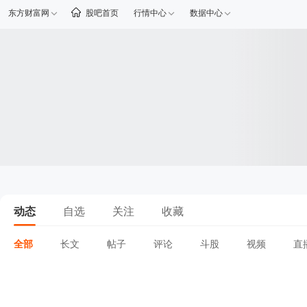
东方财富网
股吧首页
行情中心
数据中心
动态
自选
关注
收藏
全部
长文
帖子
评论
斗股
视频
直