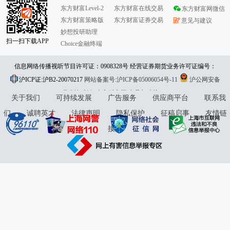
东方财富Level-2
东方财富在线交易
东方财富网微信
东方财富策略版
东方财富证券交易
意见与建议
妙想投研助理
扫一扫下载APP
Choice金融终端
信息网络传播视听节目许可证：0908328号 经营证券期货业务许可证编号：
沪ICP证:沪B2-20070217
913101046312860336 违法和不良信息举报:021-61278686 举报邮箱：
网站备案号:沪ICP备05006054号-11
沪公网安备
31010402000120号
版权所有:东方财富网
jubao@eastmoney.com
意见与建议:4000300059/952500
关于我们
可持续发展
广告服务
供应商平台
联系我
们
诚聘英才
法律声明
隐私保护
征稿启事
友情链
接