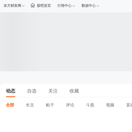
东方财富网
股吧首页
行情中心
数据中心
动态
自选
关注
收藏
全部
长文
帖子
评论
斗股
视频
直