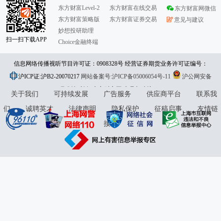
东方财富Level-2
东方财富在线交易
东方财富网微信
东方财富策略版
东方财富证券交易
意见与建议
妙想投研助理
扫一扫下载APP
Choice金融终端
信息网络传播视听节目许可证：0908328号 经营证券期货业务许可证编号：
沪ICP证:沪B2-20070217
913101046312860336 违法和不良信息举报:021-61278686 举报邮箱：
网站备案号:沪ICP备05006054号-11
沪公网安备
31010402000120号
版权所有:东方财富网
jubao@eastmoney.com
意见与建议:4000300059/952500
关于我们
可持续发展
广告服务
供应商平台
联系我
们
诚聘英才
法律声明
隐私保护
征稿启事
友情链
接