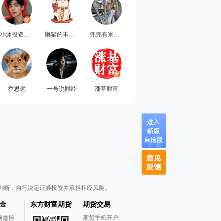
小沐投资笔记
懒猫的丰收日
兜兜有米日记
乔思远
一号说财经
涨基财富
判断，自行决定证券投资并承担相应风险。
金
东方财富期货
期货交易
期货手机开户
网微博